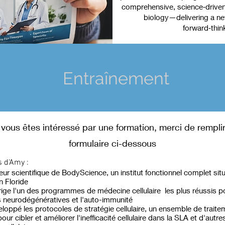
comprehensive, science‑driven 
biology—delivering a new
forward‑thin
Entraînement
 vous êtes intéressé par une formation, merci de remplir
formulaire ci-dessous
 d'Amy :
teur scientifique de BodyScience, un institut fonctionnel complet sit
n Floride
dirige l'un des programmes de médecine cellulaire les plus réussis p
 neurodégénératives et l'auto-immunité
eloppé les protocoles de stratégie cellulaire, un ensemble de trait
ur cibler et améliorer l'inefficacité cellulaire dans la SLA et d'autre