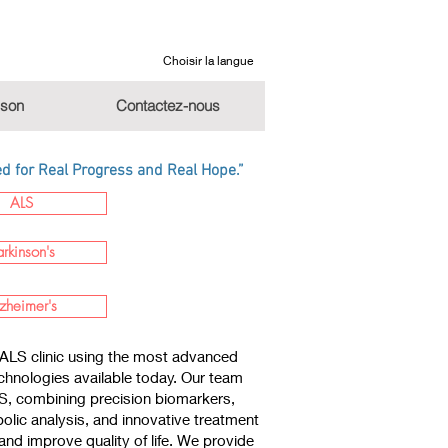
Choisir la langue
nson
Contactez-nous
 for Real Progress and Real Hope.”
ALS
arkinson's
zheimer's
ALS clinic using the most advanced
chnologies available today. Our team
LS, combining precision biomarkers,
lic analysis, and innovative treatment
nd improve quality of life. We provide