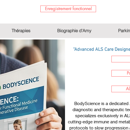
Enregistrement fonctionnel
Thérapies
Biographie d'Amy
Parki
“Advanced ALS Care Designed
P
Al
BodyScience is a dedicated 
diagnostic and therapeutic te
specializes exclusively in A
cutting‑edge immune and metabo
protocols to slow progression a