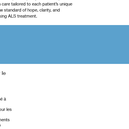
care tailored to each patient’s unique
 standard of hope, clarity, and
king ALS treatment.
 le
ué à
our les
ements
s