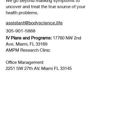
We go beyond masking symptoms to
uncover and treat the true source of your
health problems.
assistant@bodyscience.life
305-901-5888
IV Plans and Programs:
17760 NW 2nd
Ave. Miami, FL 33169
​AMPM Research Clinic
Office Management
2251 SW 27th AV. Miami FL 33145
© 2021 von BodyScience
LLC-
Datenschutzrichtlin
ie
Nutzungsbeding
ungen