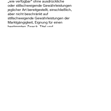
„wie verfügbar“ ohne ausdrückliche
oder stillschweigende Gewährleistungen
jeglicher Art bereitgestellt, einschließlich,
aber nicht beschränkt auf
stillschweigende Gewährleistungen der
Marktgängigkeit, Eignung für einen
bestimmten Zweck, Titel und
Nichtverletzung. Darüber hinaus
erklären oder garantieren wir nicht, dass
unsere Website genau, vollständig,
zuverlässig, aktuell oder fehlerfrei ist.
Obwohl wir versuchen, Ihre Nutzung
unserer Website sicher zu machen,
können und werden wir nicht erklären
oder garantieren, dass unsere Website
oder Server frei von Viren oder anderen
schädlichen Komponenten sind. Sie
übernehmen das gesamte Risiko
hinsichtlich der Qualität und Leistung
der Website.
12. HAFTUNGSBESCHRÄNKUNG
Soweit nach geltendem Recht zulässig,
haften wir, unsere Mitarbeiter,
Auftragnehmer, Dienstleister, Berater,
Nachfolgeorganisationen und alle ihre