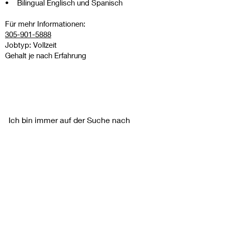
• Bilingual Englisch und Spanisch
Für mehr Informationen:
305-901-5888
Jobtyp: Vollzeit
Gehalt je nach Erfahrung
Kontakt
Ich bin immer auf der Suche nach
neuen und spannenden
Möglichkeiten. Lassen Sie uns
verbinden.
info@bodyscience.life
305-901-5888