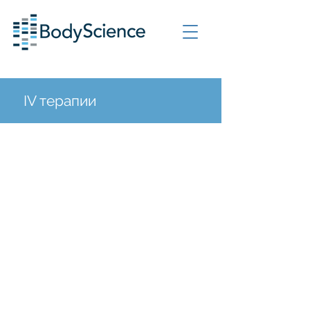
IV терапии
Хелла Блю™
Категория
: Фокус и
концентрация
ВОЗ
: любой, кто хочет
улучшить производительность,
внимание и концентрацию.
Тип
: Являетесь ли вы геймером,
руководителем или студентом.
Ингредиент
: метиленовый
синий IV