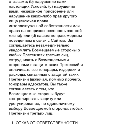
отзывами; (b) нарушение вами
настоящих Условий; (c) нарушение
вами, незаконное присвоение или
нарушение каких-либо прав другого
лица (включая права
интеллектуальной собственности или
права на неприкосновенность частной
жизни); или (d) вашим неправомерным
поведением в связи с Сайтом. Вы
соглашаетесь незамедлительно
уведомлять Возмещаемые стороны о
любых Претензиях третьих лиц,
сотрудничать с Возмещаемыми
сторонами в защите таких Претензий и
оплачивать все гонорары, издержки и
расходы, связанные с защитой таких
Претензий (включая, помимо прочего,
гонорары адвокатов). Вы также
соглашаетесь с тем, что
Возмещаемые стороны будут
контролировать защиту или
урегулирование, по единоличному
выбору Возмещаемой стороны, любых
Претензий третьих лиц.
11. ОТКАЗ ОТ ОТВЕТСТВЕННОСТИ