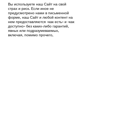
Вы используете наш Сайт на свой
страх и риск. Если иное не
предусмотрено нами в письменной
форме, наш Сайт и любой контент на
нем предоставляются «как есть» и «как
доступно» без каких-либо гарантий,
явных или подразумеваемых,
включая, помимо прочего,
подразумеваемые гарантии товарной
пригодности, пригодности для
определенной цели, титула и
ненарушения прав. Кроме того, мы не
заявляем и не гарантируем, что наш
Сайт является точным, полным,
надежным, актуальным или
безошибочным. Хотя мы пытаемся
сделать использование вами нашего
Сайта безопасным, мы не можем и не
заявляем и не гарантируем, что наш
Сайт или серверы не содержат
вирусов или других вредоносных
компонентов. Вы принимаете на себя
весь риск в отношении качества и
производительности Сайта.
12. ОГРАНИЧЕНИЕ