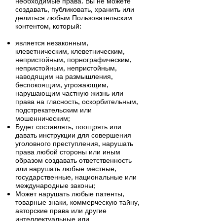
необходимые права. Вы не можете
создавать, публиковать, хранить или
делиться любым Пользовательским
контентом, который:
является незаконным,
клеветническим, клеветническим,
непристойным, порнографическим,
непристойным, непристойным,
наводящим на размышления,
беспокоящим, угрожающим,
нарушающим частную жизнь или
права на гласность, оскорбительным,
подстрекательским или
мошенническим;
Будет составлять, поощрять или
давать инструкции для совершения
уголовного преступления, нарушать
права любой стороны или иным
образом создавать ответственность
или нарушать любые местные,
государственные, национальные или
международные законы;
Может нарушать любые патенты,
товарные знаки, коммерческую тайну,
авторские права или другие
интеллектуальные или