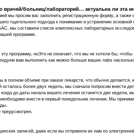
во врачей/больниц/лабораторий… актуальна ли эта 
ией мы просим вас заполнить регистрационную форму, а также 
шего тщательного подхода к пониманию и устранению основной
 БАС, мы составили список комплексных лабораторных исследо
нашей программе.
 эту программу, но
Это не означает, что мы не хотели бы, чтоб
мендуем вам выполнять как можно больше ваших ла
bs наскольк
 в полном объеме при заказе лекарств, что обычно делается, 
й осталось более двух недель, мы сначала попросим внести де
 когда до даты начала вашего лечения останется две недели, 
 необходимо внести в первый понедельник лечения. Мы приним
оды.
е предусмотрен.
инских записей, даже если вы отправили их нам по электронной