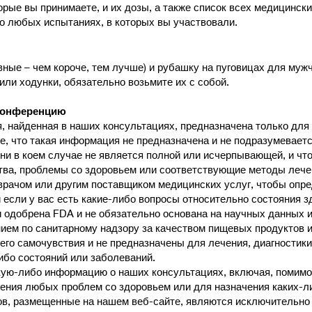
орые вы принимаете, и их дозы, а также список всех медицинск
о любых испытаниях, в которых вы участвовали.
ные – чем короче, тем лучше) и рубашку на пуговицах для муж
или ходунки, обязательно возьмите их с собой.
оконференцию
, найденная в наших консультациях, предназначена только дл
, что такая информация не предназначена и не подразумеваетс
ни в коем случае не является полной или исчерпывающей, и что
тва, проблемы со здоровьем или соответствующие методы лечен
врачом или другим поставщиком медицинских услуг, чтобы опре
 если у вас есть какие-либо вопросы относительно состояния з
одобрена FDA и не обязательно основана на научных данных из
ием по санитарному надзору за качеством пищевых продуктов и
го самочувствия и не предназначены для лечения, диагностики
ибо состояний или заболеваний.
кую-либо информацию о наших консультациях, включая, помимо 
лечения любых проблем со здоровьем или для назначения каких-л
тов, размещенные на нашем веб-сайте, являются исключительно