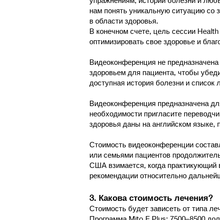
упражнениям, истории болезни и люб
нам понять уникальную ситуацию со 
в области здоровья.
В конечном счете, цель сессии Health
оптимизировать свое здоровье и благ
Видеоконференция не предназначена 
здоровьем для пациента, чтобы убед
доступная история болезни и список 
Видеоконференция предназначена для
необходимости пригласите переводчик
здоровья даны на английском языке, 
Стоимость видеоконференции составл
или семьями пациентов продолжитель
США взимается, когда практикующий в
рекомендации относительно дальней
3. Какова стоимость лечения?
Стоимость будет зависеть от типа ле
Программа Mito E Plus: 7500–8500 до