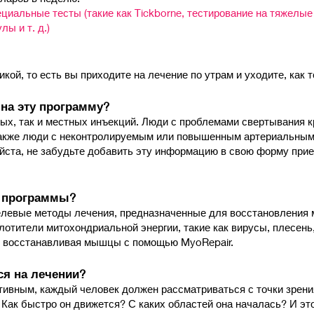
иальные тесты (такие как Tickborne, тестирование на тяжелые 
ы и т. д.)
ой, то есть вы приходите на лечение по утрам и уходите, как т
 на эту программу?
ных, так и местных инъекций. Люди с проблемами свертывания 
также люди с неконтролируемым или повышенным артериальным
ста, не забудьте добавить эту информацию в свою форму прием
й программы?
елевые методы лечения, предназначенные для восстановления
оглотители митохондриальной энергии, такие как вирусы, плесен
и восстанавливая мышцы с помощью MyoRepair.
ся на лечении?
тивным, каждый человек должен рассматриваться с точки зрени
 Как быстро он движется? С каких областей она началась? И эт