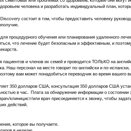
ых симптомах или проблемах со здоровьем, которые они могут 
здоровьем человека и разработать индивидуальный план, котор
 Discovery состоит в том, чтобы предоставить человеку руковод
ополучие.
для процедурного обучения или планирования удаленного лечен
иться, что лечение будет безопасным и эффективным, и поэтом
лекарств.
 пациентов и членов их семей и проводится ТОЛЬКО на английс
а. Наш персонал на месте говорит по-английски и по-испански,
поэтому вам может понадобиться переводчик во время вашего ви
яет 350 долларов США, консультация 350 долларов США устано
ностью в час. Плата за обнаружение информации о состоянии з
рач/клиницист/или врач присоединяется к звонку, чтобы задат
ших действий.
чения, которое вы получаете.
лларов в неделю.