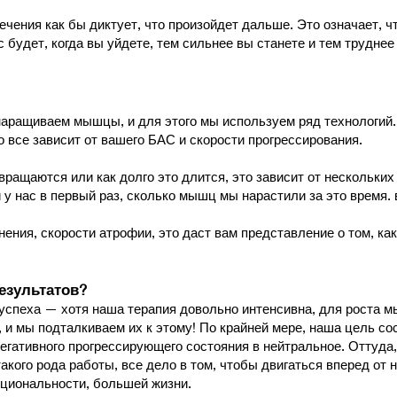
ечения как бы диктует, что произойдет дальше. Это означает, 
с будет, когда вы уйдете, тем сильнее вы станете и тем трудн
наращиваем мышцы, и для этого мы используем ряд технологий
 все зависит от вашего БАС и скорости прогрессирования.
звращаются или как долго это длится, это зависит от нескольки
 у нас в первый раз, сколько мышц мы нарастили за это время. 
нения, скорости атрофии, это даст вам представление о том, как
результатов?
 успеха — хотя наша терапия довольно интенсивна, для роста 
 и мы подталкиваем их к этому! По крайней мере, наша цель со
негативного прогрессирующего состояния в нейтральное. Оттуда
кого рода работы, все дело в том, чтобы двигаться вперед от н
циональности, большей жизни.