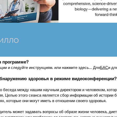
comprehensive, science‑driven 
biology—delivering a new
forward‑thin
илло
 в программе?
ции и следуйте инструкциям. или нажмите здесь... Для
БАС
и дл
 обнаружению здоровья в режиме видеоконференции?
это беседа между нашим научным директором и человеком, кото
ия. Целью этого сеанса является сбор информации об истории 
х, которые они могут иметь в отношении своего здоровья.
итель может задавать вопросы об образе жизни человека, диет