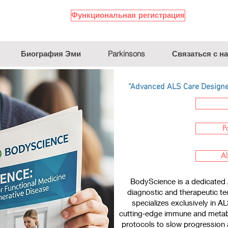
Функциональная регистрация
Биография Эми
Parkinsons
Связаться с н
“Advanced ALS Care Designed
P
Al
BodyScience is a dedicated 
diagnostic and therapeutic te
specializes exclusively in A
cutting‑edge immune and metabo
protocols to slow progression a