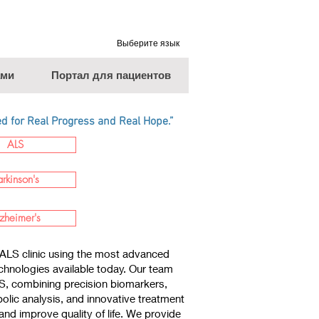
Выберите язык
ами
Портал для пациентов
 for Real Progress and Real Hope.”
ALS
arkinson's
zheimer's
ALS clinic using the most advanced
chnologies available today. Our team
LS, combining precision biomarkers,
lic analysis, and innovative treatment
nd improve quality of life. We provide