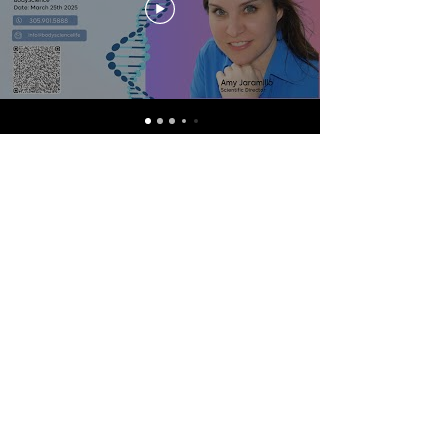
Contact
We go beyond masking symptoms to
uncover and treat the true source of your
health problems.
assistant@bodyscience.life
305-901-5888
IV Plans and Programs:
17760 NW 2nd
Ave. Miami, FL 33169
​AMPM Research Clinic