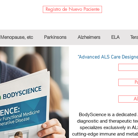
Registro de Nuevo Paciente
Menopause, etc
Parkinsons
Alzheimers
ELA
Ter
“Advanced ALS Care Designed
P
Al
BodyScience is a dedicated 
diagnostic and therapeutic te
specializes exclusively in A
cutting‑edge immune and metabo