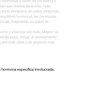
 hormonas a partir de los treinta y
an sus niveles de estrés, más
 inicio temprano de estos síntomas.
equilibrio hormonal, las hormonas
ntomas, mejorando su salud de
uerte y vital una vez más. Mejore su
pierda peso, tenga un pensamiento
 piel más clara y de aspecto más
 hormona específica involucrada.