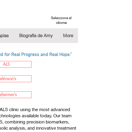
Seleccione el
idioma
apias
Biografía de Amy
More
 for Real Progress and Real Hope.”
ALS
arkinson's
zheimer's
ALS clinic using the most advanced
chnologies available today. Our team
LS, combining precision biomarkers,
lic analysis, and innovative treatment