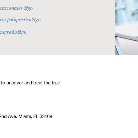
rarrenales​ &gt;
io poliquístico&gt;
 migraña&gt;
 uncover and treat the true
nd Ave. Miami, FL 33169