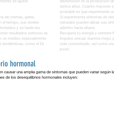
miento se ajusta
disminución en la producción de
tantos años. Cuanto mayores se
probable es que experimente un
ma de cremas, geles,
Si experimenta síntomas de des
n el tiempo, sus niveles
naturales pueden aliviar sus sí
toreados y se harán los
adentro hacia afuera.
tener resultados exitosos es
Recupera tu energía y siéntete f
or un médico especialmente
impulso sexual, duerma mejor, 
 bioidénticas, como el Dr.
más concentrado, así como una
joven.
brio hormonal
n causar una amplia gama de síntomas que pueden variar según la
s de los desequilibrios hormonales incluyen: