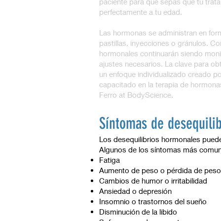
paciente para que sepas que tu trata
perfectamente a tu edad.
Las hormonas se administran en for
pastillas, inyecciones o gránulos. Co
hormonales continuarán siendo moni
ajustes necesarios. La clave para ob
un enfoque individualizado creado p
capacitado en la terapia de hormonas
Ferro at BodyScience.
Síntomas de desequili
Los desequilibrios hormonales puede
Algunos de los síntomas más comune
Fatiga
Aumento de peso o pérdida de peso
Cambios de humor o irritabilidad
Ansiedad o depresión
Insomnio o trastornos del sueño
Disminución de la libido