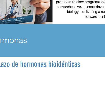
protocols to slow progression a
comprehensive, science‑driven 
biology—delivering a new
forward‑thin
hormonas
azo de hormonas bioidénticas