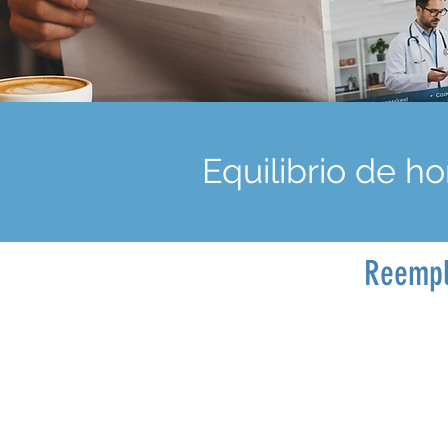
Equilibrio de 
Reempl